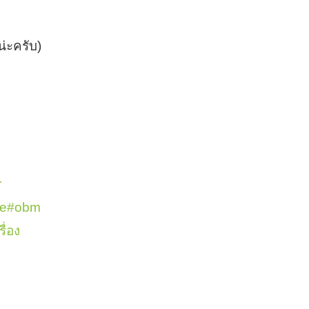
่ะครับ)
r
re
#
obm
ื่อง