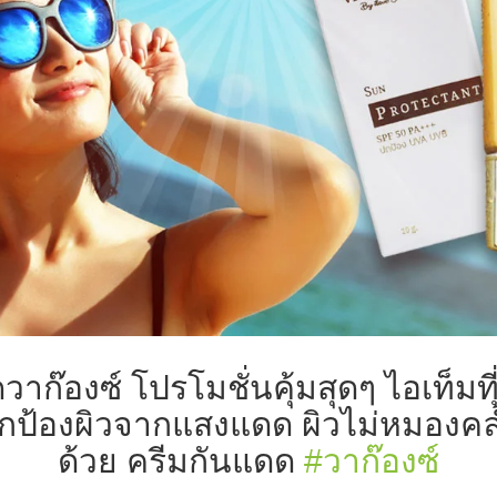
าก๊องซ์ โปรโมชั่นคุ้มสุดๆ ไอเท็มที่
กป้องผิวจากแสงแดด ผิวไม่หมองคล
ด้วย ครีมกันแดด
#
วาก๊องซ์