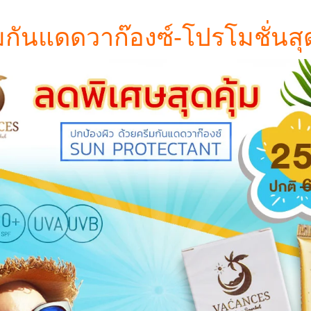
มกันแดดวาก๊องซ์-โปรโมชั่นสุด