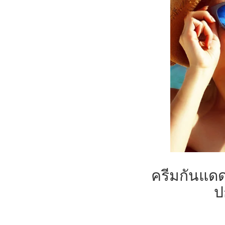
ครีมกันแดดว
ป