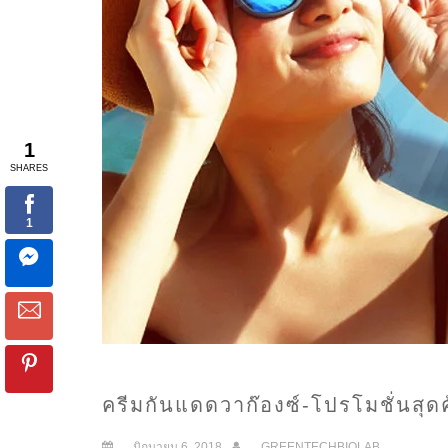
ครีมกันแดดวาก๊องซ์-โปรโมชั่นสุดค
มิถุนายน 6, 2018
GREENTECHBIOLAB