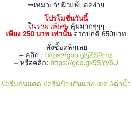
⇒เหมาะกับผิวแพ้แดดง่าย
โปรโมชั่นวันนี้
ใน
ราคาพิเศษ
คุ้มมากๆๆๆ
เพียง 250 บาท เท่านั้น
จากปกติ 650บาท
————–สั่งซื้อคลิกเลย————-
– คลิก :
https://goo.gl/jZSRmz
– หรือคลิก:
https://goo.gl/9SYv6U
#
ครีมกันแดด
#
ครีมป้องกันแสงแดด
#
ดำน้ำ