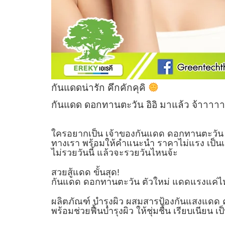
กันแดดน่ารัก คึกคักคุคิ
กันแดด ดอกทานตะวัน อิอิ มาแล้ว จ้าาา
ใครอยากเป็น เจ้าของกันแดด ดอกทานตะวั
ทางเรา พร้อมให้คำแนะนำ ราคาไม่แรง เป็นเจ
ไม่รวยวันนี้ แล้วจะรวยวันไหนจ้ะ
สวยสู้แดด ขั้นสุด!
กันแดด ดอกทานตะวัน ตัวใหม่ แดดแรงแค่ไหน
ผลิตภัณฑ์ บำรุงผิว ผสมสารป้องกันแสงแดด
พร้อมช่วยฟื้นบำรุงผิว ให้ชุ่มชื้น เรียบเนียน 