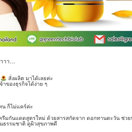
าาาาา…
น
สั่งผลิต มาได้เลยค่ะ
้าของธุรกิจได้ง่าย ๆ
 ก็ไม่แคร์ค่ะ
 ครีมกันแดดสูตรใหม่ ด้วยสารสกัดจาก ดอกทานตะวัน ช่วย
เป็นธรรมชาติ ดูผิวสุขภาพดี