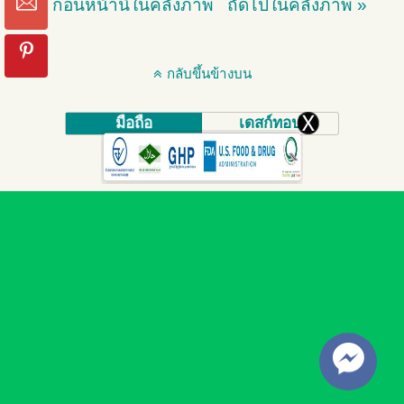
« ก่อนหน้านี้ในคลังภาพ
ถัดไปในคลังภาพ »
กลับขึ้นข้างบน
มือถือ
เดสก์ทอป