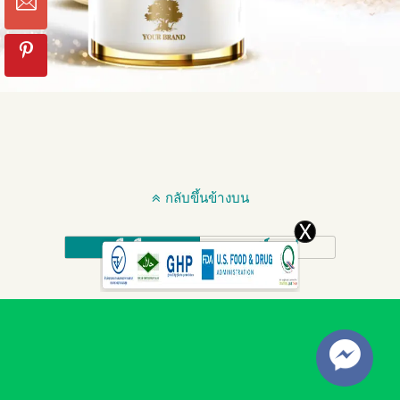
กลับขึ้นข้างบน
มือถือ
เดสก์ทอป