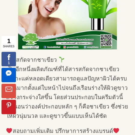
สารสกัดจากชาเขียว
เป็นอีกหนึ่งผลิตภัณฑ์ที่ได้สารสกัดจากชาเขียว
เพราะแค่หลอดเดียวสามารถดูแลปัญหาผิวได้ครบ
ครันมากตั้งแต่ใบหน้าไปจนถึงเรือนร่างให้ผิวดูขาว
สว่างกระจ่างใสขึ้น โดยส่วนประกอบในครีมตัวนี้
แน่นอนว่าองค์ประกอบหลัก ๆ ก็คือชาเขียว ซึ่งช่วย
ให้ผิวนุ่มนวล และดูขาวขึ้นแบบเห็นได้ชัด
สอบถามเพิ่มเติม ปรึกษาการสร้างแบรนด์