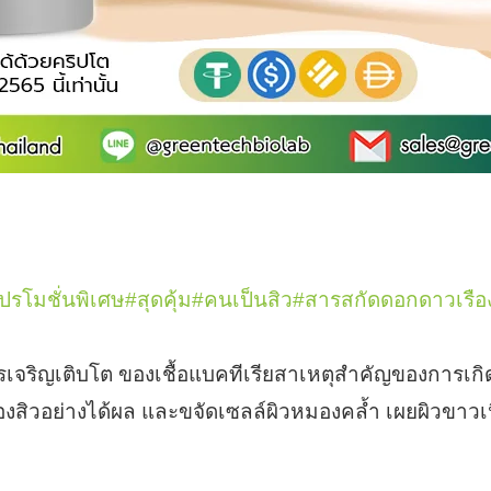
ปรโมชั่นพิเศษ
#สุดคุ้ม
#คนเป็นสิว
#สารสกัดดอกดาวเรือ
รเจริญเติบโต ของเชื้อแบคทีเรียสาเหตุสำคัญของการเกิ
ิวอย่างได้ผล และขจัดเซลล์ผิวหมองคล้ำ เผยผิวขาวเนี