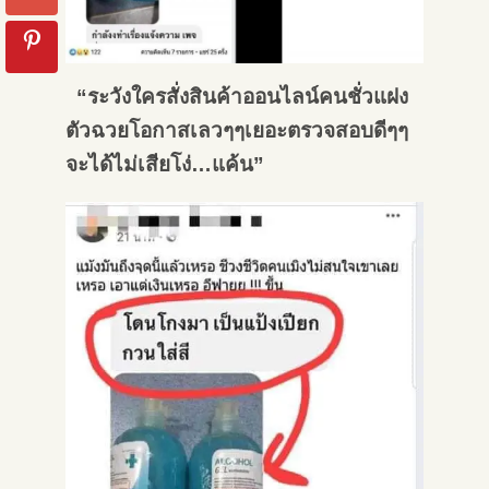
“ระวังใครสั่งสินค้าออนไลน์คนชั่วแฝง
ตัวฉวยโอกาสเลวๆๆเยอะตรวจสอบดีๆๆ
จะได้ไม่เสียโง่…แค้น”