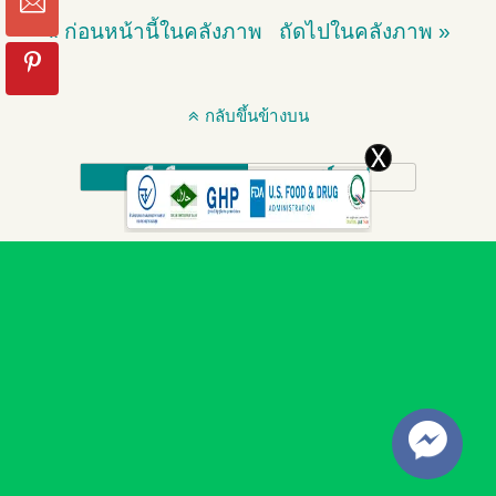
« ก่อนหน้านี้ในคลังภาพ
ถัดไปในคลังภาพ »
กลับขึ้นข้างบน
มือถือ
เดสก์ทอป