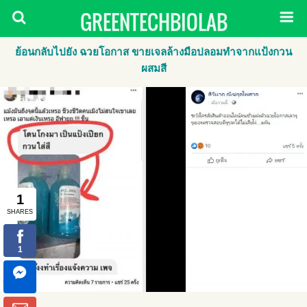
GREENTECHBIOLAB
ย้อนกลับไปยัง ฉวยโอกาส ขายเจลล้างมือปลอมทำจากแป้งกวน
ผสมสี