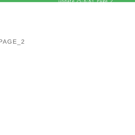
update 25-6-61_Page_2
_PAGE_2