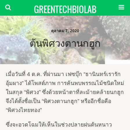
GREENTECHBIOLAB
ตุลาคม 7, 2020
ต้นพิศวงตานกฮูก
เมื่อวันที่ 4 ต.ค. ที่ผ่านมา เฟซบุ๊ก “ธานินทร์เรารัก
อุ้มผาง” ได้โพสต์ภาพ การค้นพบพรรณไม้ชนิดใหม่
ในสกุล “พิศวง” ซึ่งด้วยหน้าตาที่ละม้ายคล้ายนกฮูก
จึงได้ตั้งชื่อเป็น “พิศวงตานกฮูก” หรืออีกชื่อคือ
“พิศวงไทยทอง”
ซึ่งจะอวดโฉมให้เห็นในช่วงปลายฝนต้นหนาว