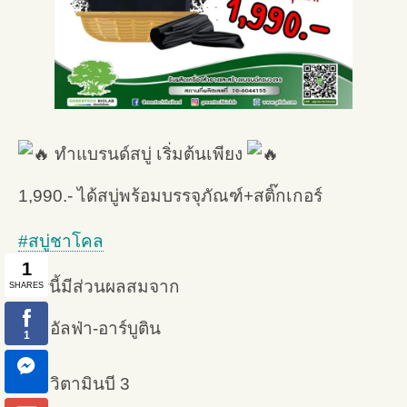
ทำแบรนด์สบู่ เริ่มต้นเพียง
1,990.- ได้สบู่พร้อมบรรจุภัณฑ์+สติ๊กเกอร์
#สบู่ชาโคล
สูตรนี้มีส่วนผลสมจาก
อัลฟ่า-อาร์บูติน
วิตามินบี 3