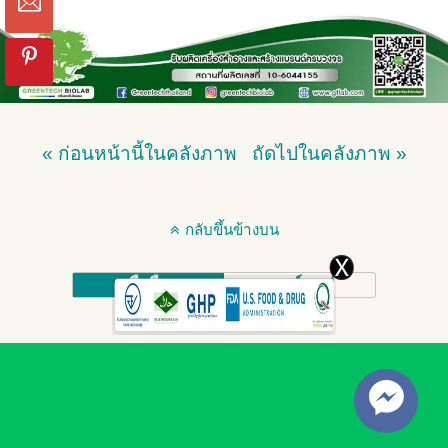
« ก่อนหน้านี้ในคลังภาพ
ถัดไปในคลังภาพ »
กลับขึ้นข้างบน
มือถือ
เดสก์ทอป