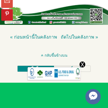
« ก่อนหน้านี้ในคลังภาพ
ถัดไปในคลังภาพ »
กลับขึ้นข้างบน
มือถือ
เดสก์ทอป