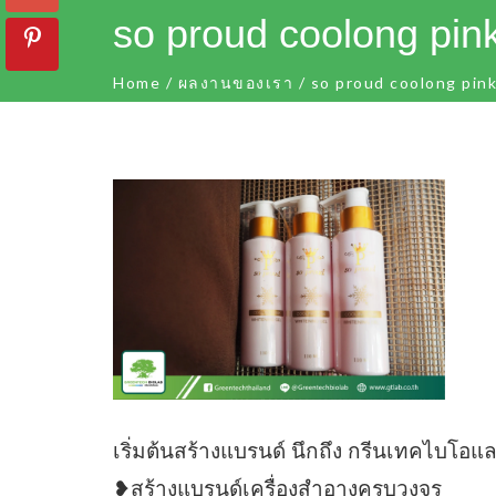
so proud coolong pink
Home
/
ผลงานของเรา
/
so proud coolong pink
เริ่มต้นสร้างแบรนด์ นึกถึง กรีนเทคไบโอแ
❥สร้างแบรนด์เครื่องสำอางครบวงจร