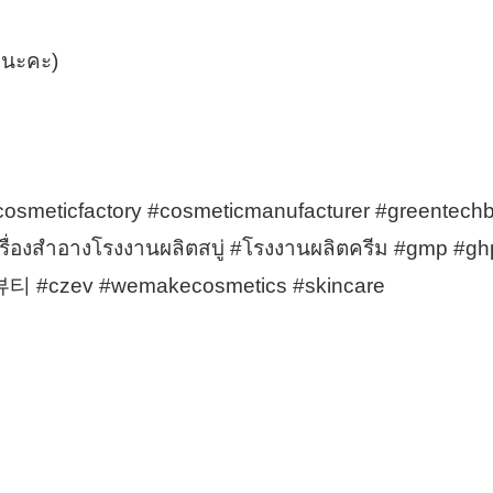
ยนะคะ)
osmeticfactory #cosmeticmanufacturer #greentechb
่องสำอางโรงงานผลิตสบู่ #โรงงานผลิตครีม #gmp #ghp
티 #czev #wemakecosmetics #skincare