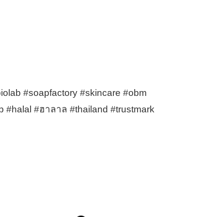
iolab #soapfactory #skincare #obm
 #halal #ฮาลาล #thailand #trustmark