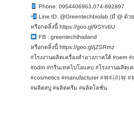
Phone: 0954406963,074-892897
Line ID: @Greentechbiolab (มี @ ด้ว
หรือกดลิ้งนี้ https://goo.gl/9SYv6U
FB : greentechthailand
หรือกดลิ้งนี้ https://goo.gl/jZSRmz
#โรงงานผลิตเครื่องสำอางภาคใต้ #oem #c
#odm #กรีนเทคไบโอแลบ #โรงงานผลิตเครื
#cosmetics #manufacturer #뷰티리뷰 #뷰
#ผลิตสบู่ #ผลิตครีม #ผลิตโลชั่น