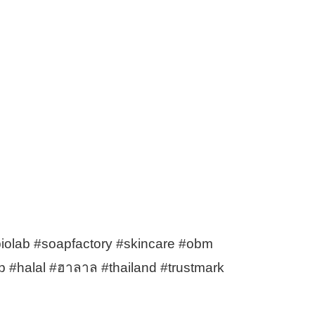
iolab #soapfactory #skincare #obm
 #halal #ฮาลาล #thailand #trustmark