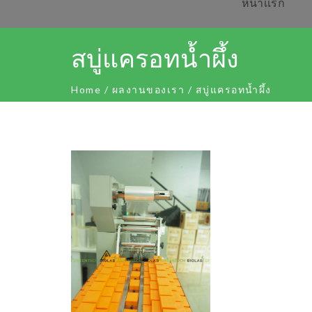
หน้าเเรก
สบู่แครอทน้ำผึ้ง
Home
/
ผลงานของเรา
/
สบู่แครอทน้ำผึ้ง