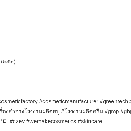
ยนะคะ)
osmeticfactory #cosmeticmanufacturer #greentechb
่องสำอางโรงงานผลิตสบู่ #โรงงานผลิตครีม #gmp #ghp
티 #czev #wemakecosmetics #skincare