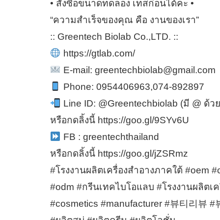
• สั่งซื้อขนาดทดลอง เทสก่อนได้คะ •
“ความสำเร็จของคุณ คือ งานของเรา”
:: Greentech Biolab Co.,LTD. ::
https://gtlab.com/
E-mail: greentechbiolab@gmail.com
Phone: 0954406963,074-892897
Line ID: @Greentechbiolab (มี @ ด้ว
หรือกดลิ้งนี้ https://goo.gl/9SYv6U
FB : greentechthailand
หรือกดลิ้งนี้ https://goo.gl/jZSRmz
#โรงงานผลิตเครื่องสำอางภาคใต้ #oem #c
#odm #กรีนเทคไบโอแลบ #โรงงานผลิตเครื
#cosmetics #manufacturer #뷰티리뷰 #뷰