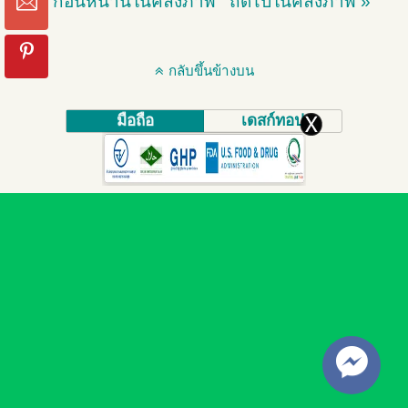
« ก่อนหน้านี้ในคลังภาพ
ถัดไปในคลังภาพ »
กลับขึ้นข้างบน
มือถือ
เดสก์ทอป