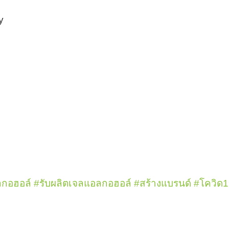
y
ลกอฮอล์
#รับผลิตเจลแอลกอฮอล์
#สร้างแบรนด์
#โควิด