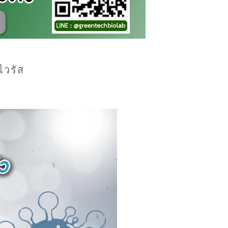
ไวรัส