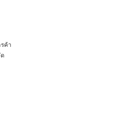
รค้า
ัด