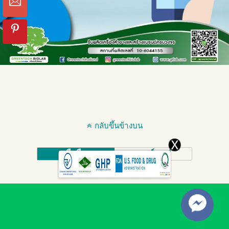
กลับขึ้นข้างบน
มือถือ
เดสก์ทอป