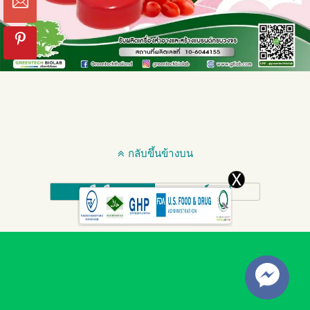
กลับขึ้นข้างบน
มือถือ
เดสก์ทอป