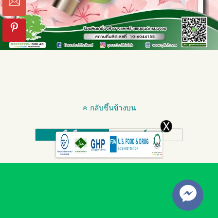
กลับขึ้นข้างบน
มือถือ
เดสก์ทอป