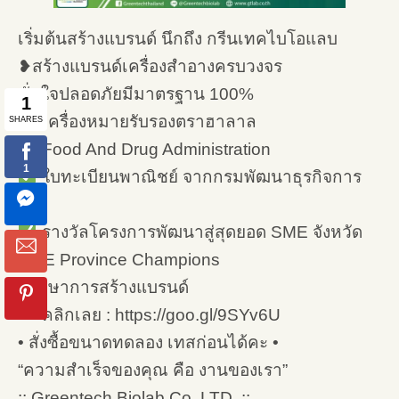
เริ่มต้นสร้างแบรนด์ นึกถึง กรีนเทคไบโอแลบ
❥สร้างแบรนด์เครื่องสำอางครบวงจร
มั่นใจปลอดภัยมีมาตรฐาน 100%
เครื่องหมายรับรองตราฮาลาล
Food And Drug Administration
ใบทะเบียนพาณิชย์ จากกรมพัฒนาธุรกิจการ
ค้า
รางวัลโครงการพัฒนาสู่สุดยอด SME จังหวัด
SME Province Champions
ปรึกษาการสร้างแบรนด์
คลิกเลย : https://goo.gl/9SYv6U
• สั่งซื้อขนาดทดลอง เทสก่อนได้คะ •
“ความสำเร็จของคุณ คือ งานของเรา”
:: Greentech Biolab Co.,LTD. ::