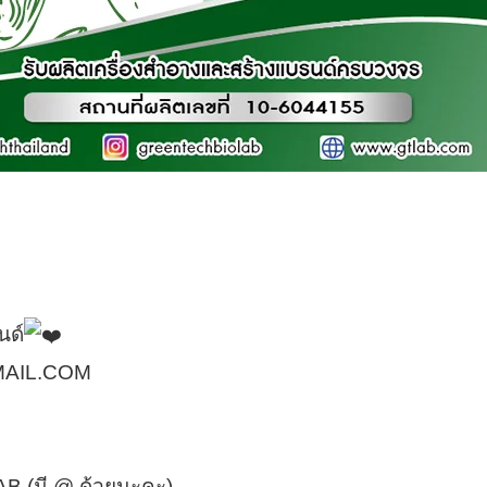
นด์
MAIL.COM
B (มี @ ด้วยนะคะ)