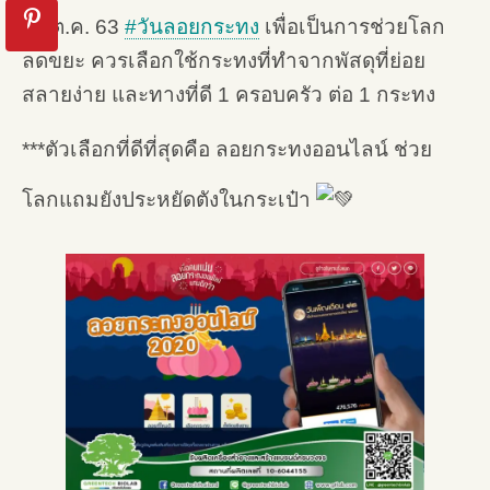
31 ต.ค. 63
#วันลอยกระทง
เพื่อเป็นการช่วยโลก
ลดขยะ ควรเลือกใช้กระทงที่ทำจากพัสดุที่ย่อย
สลายง่าย และทางที่ดี 1 ครอบครัว ต่อ 1 กระทง
***ตัวเลือกที่ดีที่สุดคือ ลอยกระทงออนไลน์ ช่วย
โลกแถมยังประหยัดตังในกระเป๋า