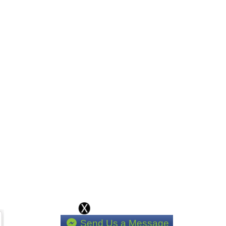
Send Us a Message