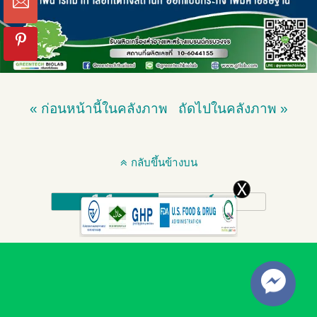
« ก่อนหน้านี้ในคลังภาพ
ถัดไปในคลังภาพ »
กลับขึ้นข้างบน
มือถือ
เดสก์ทอป