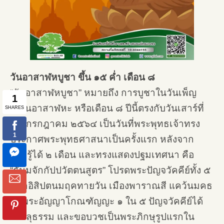
วันอาสาฬหบูชา ขึ้น ๑๕ ค่ำ เดือน ๘
“วันอาสาฬหบูชา” หมายถึง การบูชาในวันเพ็ญ
เดือนอาสาฬหะ หรือเดือน ๘ ปีนี้ตรงกับวันเสาร์ที่
๒๔ กรกฎาคม ๒๕๖๔ เป็นวันที่พระพุทธเจ้าทรง
ประกาศพระพุทธศาสนาเป็นครั้งแรก หลังจาก
ตรัสรู้ได้ ๒ เดือน และทรงแสดงปฐมเทศนา คือ
“ธัมมจักกัปปวัตตนสูตร” โปรดพระปัญจวัคคีย์ทั้ง ๕
ที่ป่าอิสิปตนมฤคทายวัน เมืองพาราณสี แคว้นมคธ
จนพระอัญญาโกณฑัญญะ ๑ ใน ๕ ปัญจวัคคีย์ได้
บรรลุธรรม และขอบวชเป็นพระภิกษุรูปแรกใน