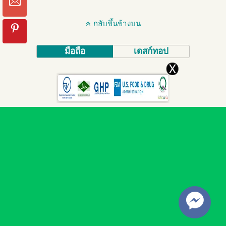
กลับขึ้นข้างบน
มือถือ
เดสก์ทอป