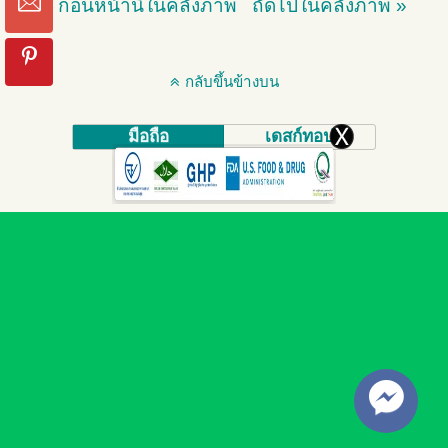
« ก่อนหน้านี้ในคลังภาพ
ถัดไปในคลังภาพ »
กลับขึ้นข้างบน
มือถือ
เดสก์ทอป