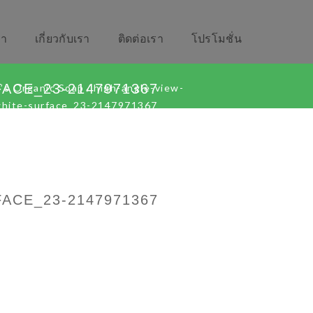
รา
เกี่ยวกับเรา
ติดต่อเรา
โปรโมชั่น
ACE_23-2147971367
t’s Organic Soap
/
high-angle-view-
white-surface_23-2147971367
ACE_23-2147971367