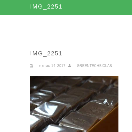
IMG_2251
IMG_2251
ตุลาคม 14, 2017
GREENTECHBIOLAB