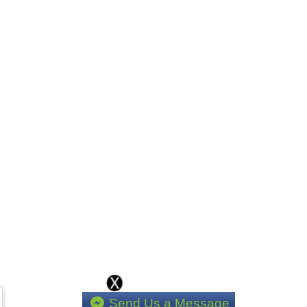
Send Us a Message