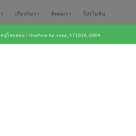
รา
เกี่ยวกับเรา
ติดต่อเรา
โปรโมชั่น
สบู่ไทยหอม
/
thaihom hp soap_171016_0004