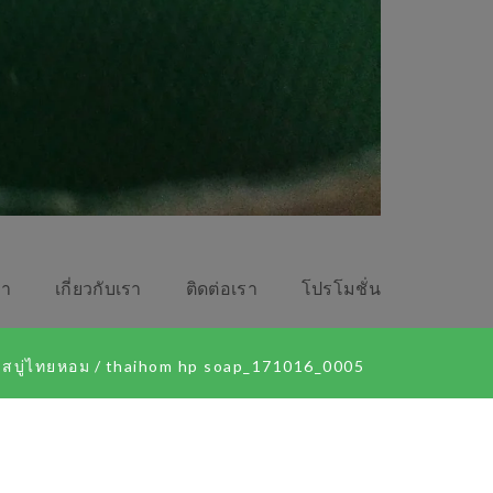
รา
เกี่ยวกับเรา
ติดต่อเรา
โปรโมชั่น
สบู่ไทยหอม
/
thaihom hp soap_171016_0005