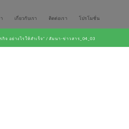
รา
เกี่ยวกับเรา
ติดต่อเรา
โปรโมชั่น
รกิจ อย่างไรให้สำเร็จ”
/
สัมนา-ข่าวสาร_04_03