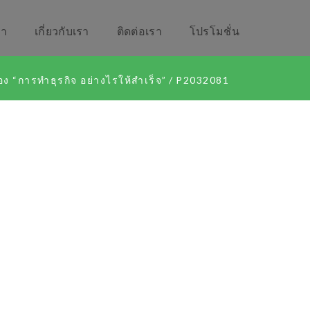
รา
เกี่ยวกับเรา
ติดต่อเรา
โปรโมชั่น
่อง “การทำธุรกิจ อย่างไรให้สำเร็จ”
/
P2032081