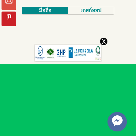
มือถือ
เดสก์ทอป