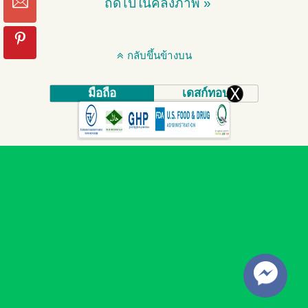
ถัดไปในคลังภาพ »
กลับขึ้นข้างบน
มือถือ
เดสก์ทอป