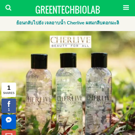
GREENTECHBIOLAB
ย้อนกลับไปยัง เจลอาบน้ำ Cherlive ผสมกลีบดอกมะลิ