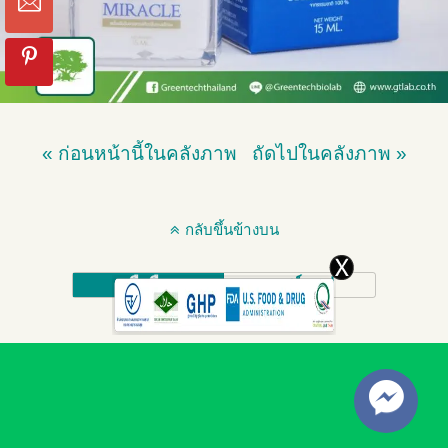
« ก่อนหน้านี้ในคลังภาพ
ถัดไปในคลังภาพ »
กลับขึ้นข้างบน
มือถือ
เดสก์ทอป