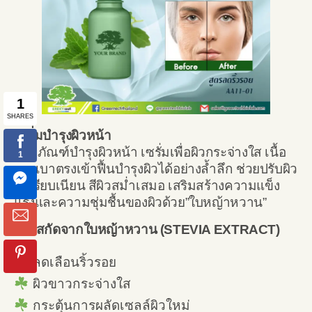
เซรั่มบำรุงผิวหน้า
ผลิตภัณฑ์บำรุงผิวหน้า เซรั่มเพื่อผิวกระจ่างใส เนื้อ
บางเบาตรงเข้าฟื้นบำรุงผิวได้อย่างล้ำลึก ช่วยปรับผิว
ให้เรียบเนียน สีผิวสม่ำเสมอ เสริมสร้างความแข็ง
แรงและความชุ่มชื้นของผิวด้วย”ใบหญ้าหวาน”
สารสกัดจากใบหญ้าหวาน (STEVIA EXTRACT)
ลดเลือนริ้วรอย
ผิวขาวกระจ่างใส
กระตุ้นการผลัดเซลล์ผิวใหม่