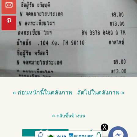
« ก่อนหน้านี้ในคลังภาพ
ถัดไปในคลังภาพ »
กลับขึ้นข้างบน
มือถือ
เดสก์ทอป