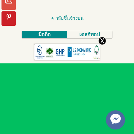
กลับขึ้นข้างบน
มือถือ
เดสก์ทอป