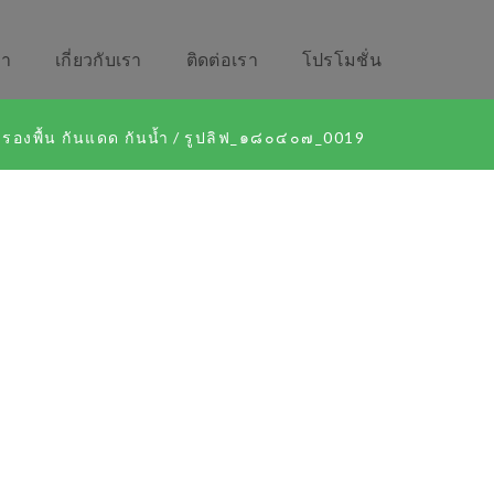
รา
เกี่ยวกับเรา
ติดต่อเรา
โปรโมชั่น
มรองพื้น กันแดด กันน้ำ
/
รูปลิฟ_๑๘๐๔๐๗_0019