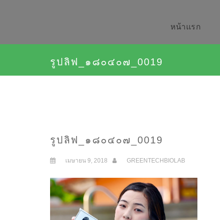
หน้าเเรก
รูปลิฟ_๑๘๐๔๐๗_0019
รูปลิฟ_๑๘๐๔๐๗_0019
เมษายน 9, 2018
GREENTECHBIOLAB