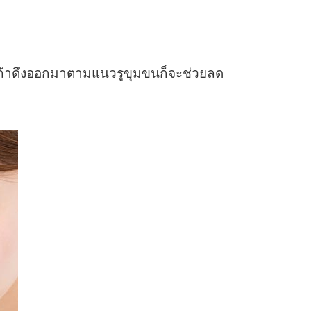
แต่ถ้าดึงออกมาตามแนวรูขุมขนก็จะช่วยลด