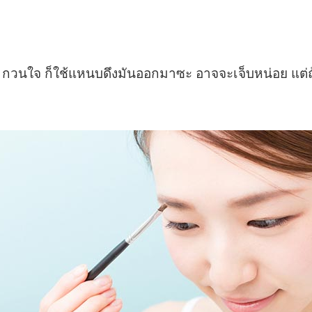
 น้อย ๆ กวนใจ ก็ใช้แหนบดึงมันออกมาซะ อาจจะเจ็บหน่อย 