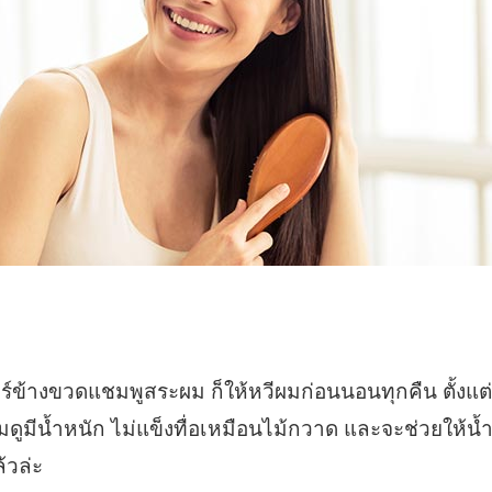
ร์ข้างขวดแชมพูสระผม ก็ให้หวีผมก่อนนอนทุกคืน ตั้ง
ูมีน้ำหนัก ไม่แข็งทื่อเหมือนไม้กวาด และจะช่วยให้น้ำม
้วล่ะ