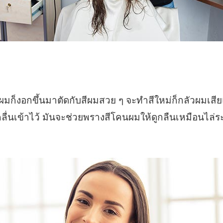
็งอกขึ้นมาตัดกับสีผมสวย ๆ จะทำสีใหม่ก็กลัวผมเสียแถมยั
ลื่นเข้าไว้ มันจะช่วยพรางสีโคนผมให้ดูกลืนเหมือนไล