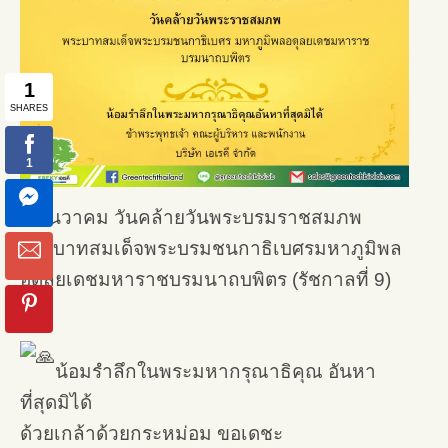
5 ธันวาคม วันคล้ายวันพระบรมราชสมภพ
พระบาทสมเด็จพระบรมชนกาธิเบศรมหาภูมิพล
อดุลยเดชมหาราชบรมนาถบพิตร (รัชกาลที่ 9)
น้อมรำลึกในพระมหากรุณาธิคุณ อันหา
ที่สุดมิได้
ด้วยเกล้าด้วยกระหม่อม ขอเดชะ