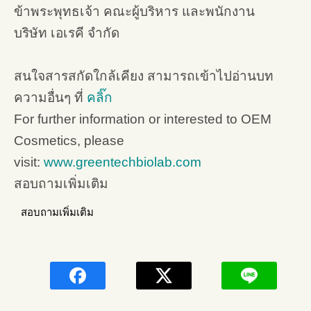
ข้าพระพุทธเจ้า คณะผู้บริหาร และพนักงาน
บริษัท เอเรคี จำกัด
สนใจสารสกัดใกล้เคียง สามารถเข้าไปอ่านบท
ความอื่นๆ ที่
คลิ๊ก
For further information or interested to OEM
Cosmetics, please
visit:
www.greentechbiolab.com
สอบถามเพิ่มเติม
สอบถามเพิ่มเติม