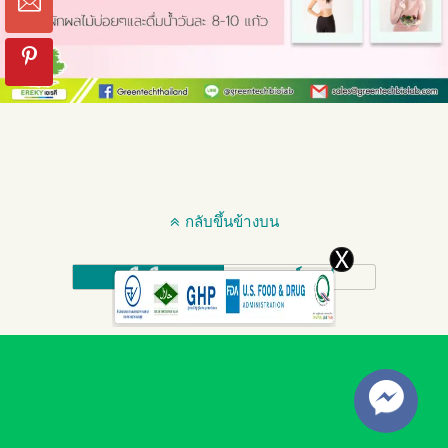
กลับขึ้นข้างบน
มือถือ
เดสก์ทอป