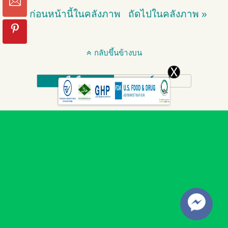
« ก่อนหน้านี้ในคลังภาพ
ถัดไปในคลังภาพ »
กลับขึ้นข้างบน
มือถือ
เดสก์ทอป