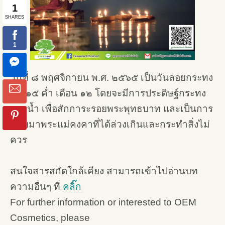
วันที่ ๘ พฤศจิกายน พ.ศ. ๒๕๖๕ เป็นวันลอยกระทง
ขึ้น ๑๕ ค่ำ เดือน ๑๒ โดยจะมีการประดิษฐ์กระทง
ลอยน้ำ เพื่อสักการะรอยพระพุทธบาท และเป็นการ
ขอขมาพระแม่คงคาที่ได้ล่วงเกินและกระทำสิ่งไม่
ควร
สนใจสารสกัดใกล้เคียง สามารถเข้าไปอ่านบท
ความอื่นๆ ที่
คลิ๊ก
For further information or interested to OEM
Cosmetics, please