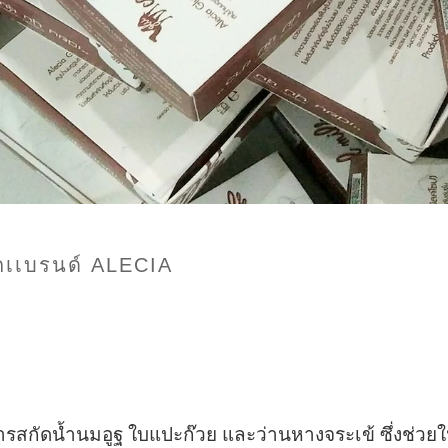
เเบรนด์​ ALECIA
ัดน้ำนมอูฐ ใบแปะก๊วย และว่านหางจระเข้ ซึ่งช่วยในเรื