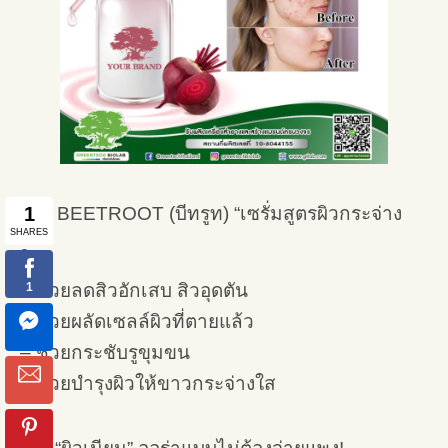
BEETROOT (บีทรูท) “เซรั่มสูตรผิวกระจ่าง
ใส”
– ช่วยลดสิวอักเสบ สิวอุดตัน
– ช่วยผลัดเซลล์ผิวที่ตายแล้ว
– ช่วยกระชับรูขุมขน
– ช่วยบำรุงผิวให้ขาวกระจ่างใส