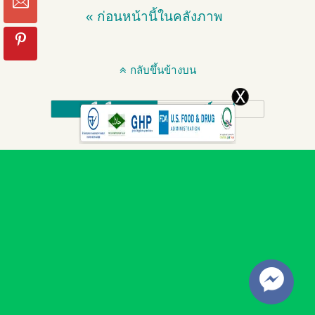
« ก่อนหน้านี้ในคลังภาพ
กลับขึ้นข้างบน
มือถือ
เดสก์ทอป